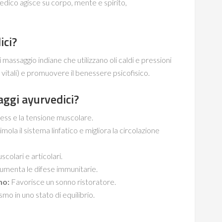
edico agisce su corpo, mente e spirito,
ici?
massaggio indiane che utilizzano oli caldi e pressioni
e vitali) e promuovere il benessere psicofisico.
aggi ayurvedici?
tress e la tensione muscolare.
imola il sistema linfatico e migliora la circolazione
scolari e articolari.
umenta le difese immunitarie.
no:
Favorisce un sonno ristoratore.
smo in uno stato di equilibrio.