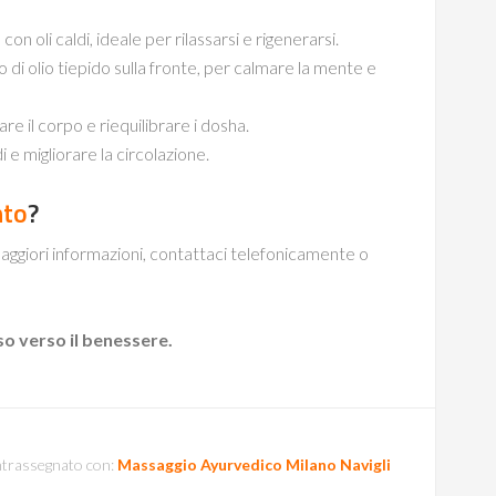
 oli caldi, ideale per rilassarsi e rigenerarsi.
o di olio tiepido sulla fronte, per calmare la mente e
re il corpo e riequilibrare i dosha.
i e migliorare la circolazione.
nto
?
ggiori informazioni, contattaci telefonicamente o
so verso il benessere.
trassegnato con:
Massaggio Ayurvedico Milano Navigli