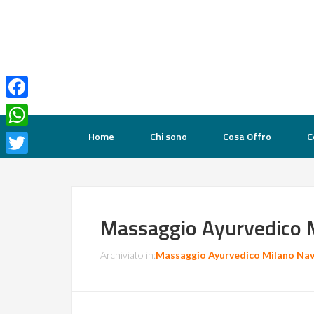
Facebook
Home
Chi sono
Cosa Offro
C
WhatsApp
Twitter
Massaggio Ayurvedico M
Archiviato in:
Massaggio Ayurvedico Milano Navi